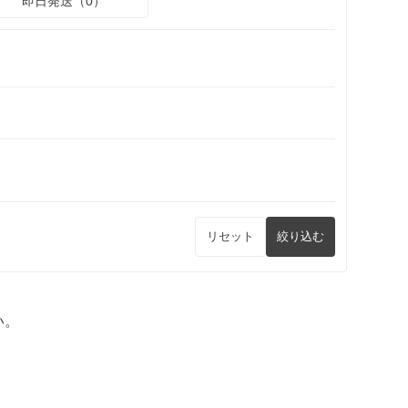
即日発送（0）
リセット
絞り込む
い。