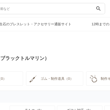
search
生石のブレスレット・アクセサリー通販サイト
12時まで
（ブラックトルマリン）
0）
ゴム・制作道具（0）
制作