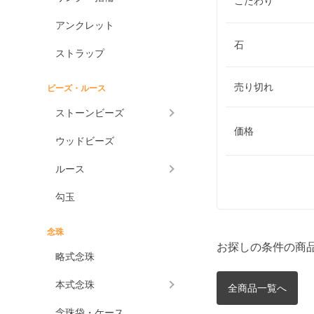
こだわり
アンクレット
石
ストラップ
売り切れ
ビーズ・ルース
ストーンビーズ
価格
ウッドビーズ
ルース
勾玉
念珠
お探しの条件の商
略式念珠
本式念珠
全商品一覧へ
念珠袋・ケース