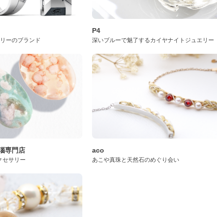
P4
サリーのブランド
深いブルーで魅了するカイヤナイトジュエリー
桜瑪瑙専門店
aco
クセサリー
あこや真珠と天然石のめぐり会い