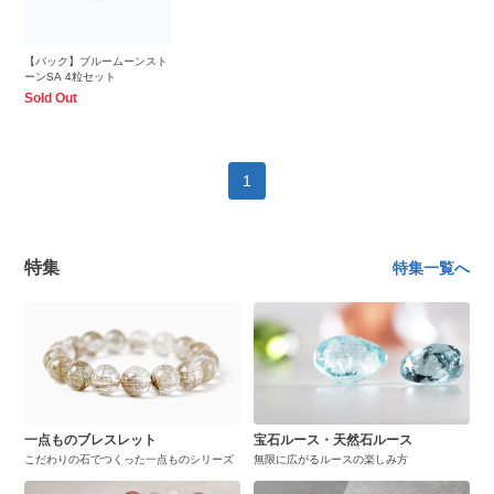
【パック】ブルームーンスト
ーンSA 4粒セット
Sold Out
1
特集
特集一覧へ
一点ものブレスレット
宝石ルース・天然石ルース
こだわりの石でつくった一点ものシリーズ
無限に広がるルースの楽しみ方