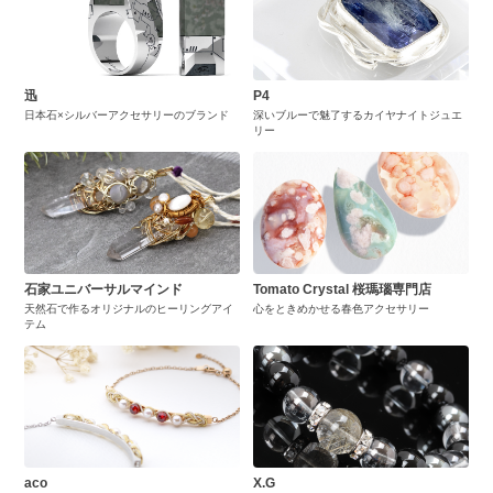
迅
P4
日本石×シルバーアクセサリーのブランド
深いブルーで魅了するカイヤナイトジュエ
リー
石家ユニバーサルマインド
Tomato Crystal 桜瑪瑙専門店
天然石で作るオリジナルのヒーリングアイ
心をときめかせる春色アクセサリー
テム
aco
X.G