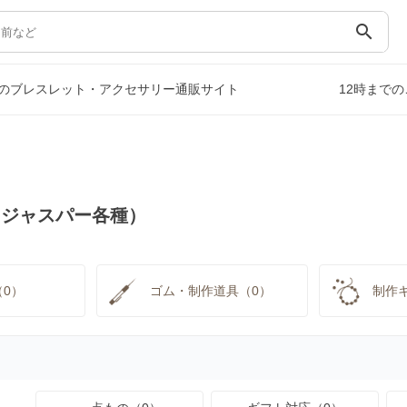
search
のブレスレット・アクセサリー通販サイト
12時まで
（ジャスパー各種）
0）
ゴム・制作道具（0）
制作