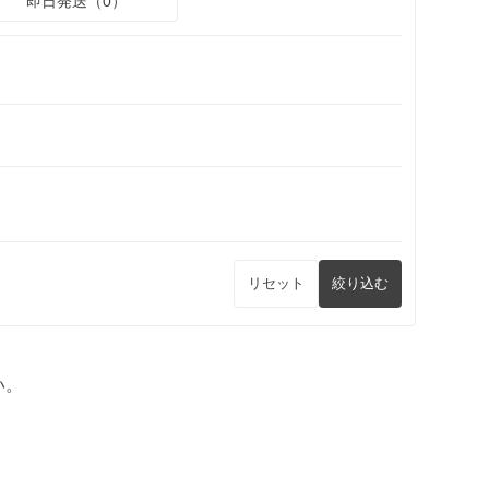
即日発送（0）
リセット
絞り込む
い。