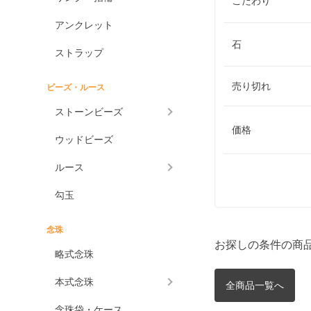
こだわり
アンクレット
石
ストラップ
売り切れ
ビーズ・ルース
ストーンビーズ
価格
ウッドビーズ
ルース
勾玉
念珠
お探しの条件の商
略式念珠
本式念珠
全商品一覧へ
念珠袋・ケース