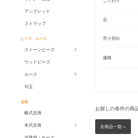
こだわり
アンクレット
石
ストラップ
売り切れ
ビーズ・ルース
ストーンビーズ
価格
ウッドビーズ
ルース
勾玉
念珠
お探しの条件の商
略式念珠
本式念珠
全商品一覧へ
念珠袋・ケース