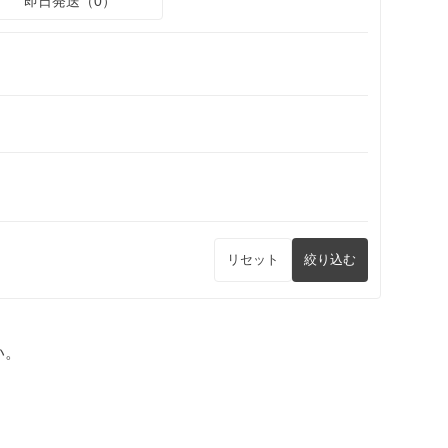
即日発送（0）
リセット
絞り込む
い。