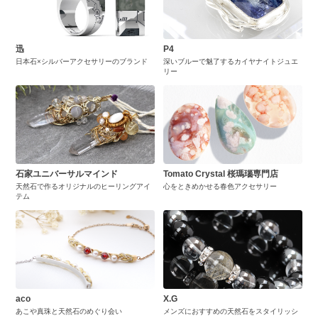
迅
P4
日本石×シルバーアクセサリーのブランド
深いブルーで魅了するカイヤナイトジュエ
リー
石家ユニバーサルマインド
Tomato Crystal 桜瑪瑙専門店
天然石で作るオリジナルのヒーリングアイ
心をときめかせる春色アクセサリー
テム
aco
X.G
あこや真珠と天然石のめぐり会い
メンズにおすすめの天然石をスタイリッシ