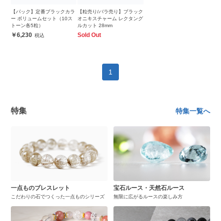
【パック】定番ブラックカラ
【粒売り/バラ売り】ブラック
ー ボリュームセット（10ス
オニキスチャーム レクタング
トーン各5粒）
ルカット 28mm
6,230
Sold Out
1
特集
特集一覧へ
一点ものブレスレット
宝石ルース・天然石ルース
こだわりの石でつくった一点ものシリーズ
無限に広がるルースの楽しみ方