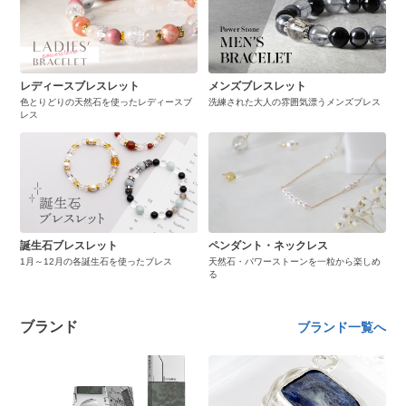
レディースブレスレット
メンズブレスレット
色とりどりの天然石を使ったレディースブ
洗練された大人の雰囲気漂うメンズブレス
レス
誕生石ブレスレット
ペンダント・ネックレス
1月～12月の各誕生石を使ったブレス
天然石・パワーストーンを一粒から楽しめ
る
ブランド
ブランド一覧へ