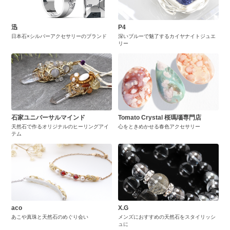
迅
P4
日本石×シルバーアクセサリーのブランド
深いブルーで魅了するカイヤナイトジュエ
リー
石家ユニバーサルマインド
Tomato Crystal 桜瑪瑙専門店
天然石で作るオリジナルのヒーリングアイ
心をときめかせる春色アクセサリー
テム
aco
X.G
あこや真珠と天然石のめぐり会い
メンズにおすすめの天然石をスタイリッシ
ュに