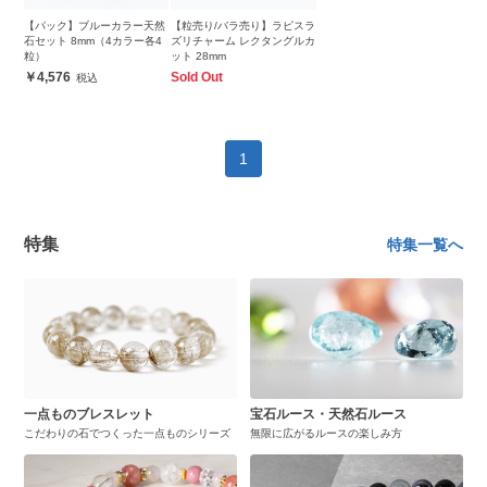
【パック】ブルーカラー天然
【粒売り/バラ売り】ラピスラ
石セット 8mm（4カラー各4
ズリチャーム レクタングルカ
粒）
ット 28mm
4,576
Sold Out
1
特集
特集一覧へ
一点ものブレスレット
宝石ルース・天然石ルース
こだわりの石でつくった一点ものシリーズ
無限に広がるルースの楽しみ方