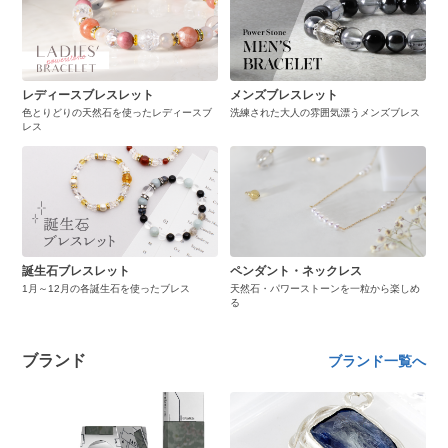
レディースブレスレット
メンズブレスレット
色とりどりの天然石を使ったレディースブ
洗練された大人の雰囲気漂うメンズブレス
レス
誕生石ブレスレット
ペンダント・ネックレス
1月～12月の各誕生石を使ったブレス
天然石・パワーストーンを一粒から楽しめ
る
ブランド
ブランド一覧へ