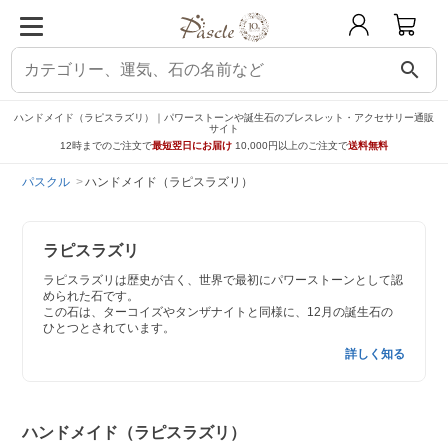
search
ハンドメイド（ラピスラズリ）｜パワーストーンや誕生石のブレスレット・アクセサリー通販
サイト
12時までのご注文で
最短翌日にお届け
10,000円以上のご注文で
送料無料
パスクル
ハンドメイド（ラピスラズリ）
ラピスラズリ
ラピスラズリは歴史が古く、世界で最初にパワーストーンとして認
められた石です。
この石は、ターコイズやタンザナイトと同様に、12月の誕生石の
ひとつとされています。
詳しく知る
ハンドメイド（ラピスラズリ）