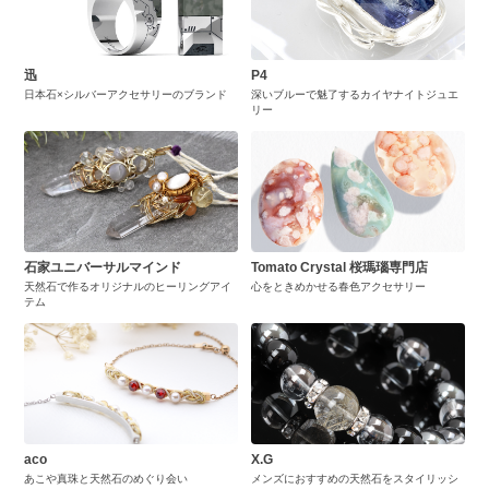
迅
P4
日本石×シルバーアクセサリーのブランド
深いブルーで魅了するカイヤナイトジュエ
リー
石家ユニバーサルマインド
Tomato Crystal 桜瑪瑙専門店
天然石で作るオリジナルのヒーリングアイ
心をときめかせる春色アクセサリー
テム
aco
X.G
あこや真珠と天然石のめぐり会い
メンズにおすすめの天然石をスタイリッシ