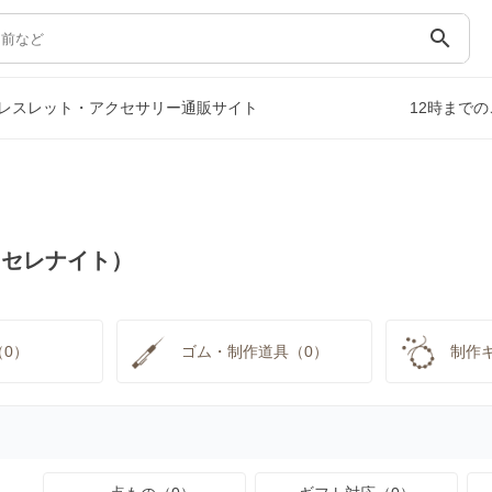
search
レスレット・アクセサリー通販サイト
12時まで
（セレナイト）
0）
ゴム・制作道具（0）
制作