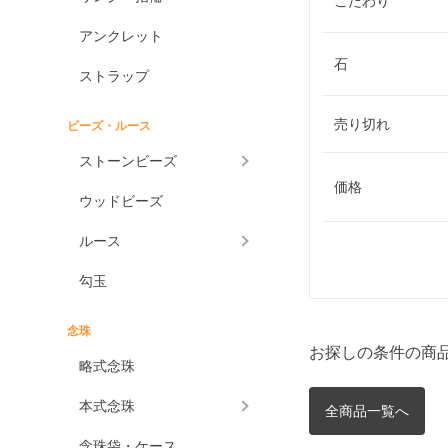
こだわり
アンクレット
石
ストラップ
売り切れ
ビーズ・ルース
ストーンビーズ
価格
ウッドビーズ
ルース
勾玉
念珠
お探しの条件の商
略式念珠
本式念珠
全商品一覧へ
念珠袋・ケース