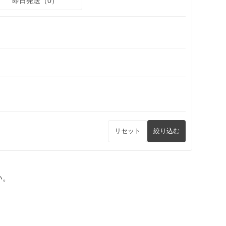
即日発送（0）
リセット
絞り込む
い。