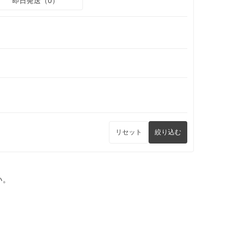
即日発送（0）
リセット
絞り込む
い。