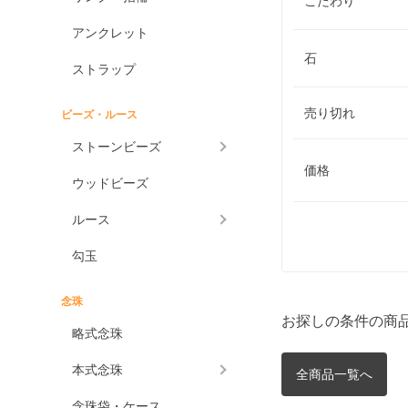
こだわり
アンクレット
石
ストラップ
売り切れ
ビーズ・ルース
ストーンビーズ
価格
ウッドビーズ
ルース
勾玉
念珠
お探しの条件の商
略式念珠
本式念珠
全商品一覧へ
念珠袋・ケース