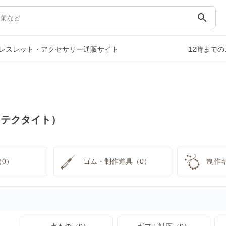
search
レスレット・アクセサリー通販サイト
12時まで
（テクタイト）
0）
ゴム・制作道具（0）
制作