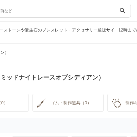
search
ーストーンや誕生石のブレスレット・アクセサリー通販サイ
12時ま
アン）
（ミッドナイトレースオブシディアン）
0）
ゴム・制作道具（0）
制作