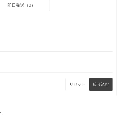
即日発送（0）
リセット
絞り込む
い。