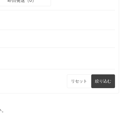
即日発送（0）
リセット
絞り込む
い。