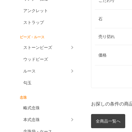
こだわり
アンクレット
石
ストラップ
売り切れ
ビーズ・ルース
ストーンビーズ
価格
ウッドビーズ
ルース
勾玉
念珠
お探しの条件の商
略式念珠
本式念珠
全商品一覧へ
念珠袋・ケース