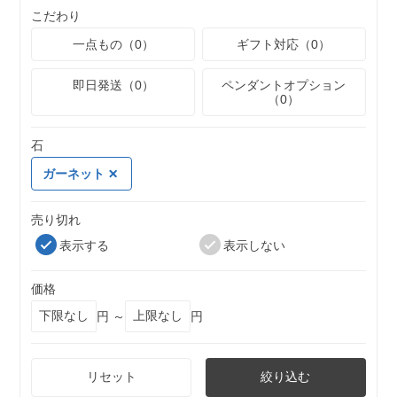
こだわり
一点もの（0）
ギフト対応（0）
即日発送（0）
ペンダントオプション
（0）
石
ガーネット
売り切れ
表示する
表示しない
価格
円 ～
円
リセット
絞り込む