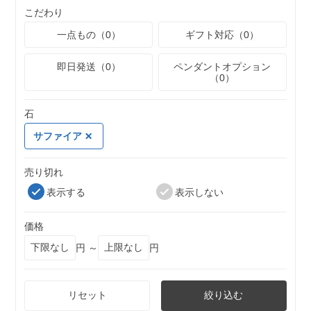
こだわり
一点もの（0）
ギフト対応（0）
即日発送（0）
ペンダントオプション
（0）
石
サファイア
売り切れ
表示する
表示しない
価格
円 ～
円
リセット
絞り込む