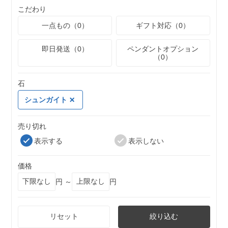
こだわり
一点もの（0）
ギフト対応（0）
即日発送（0）
ペンダントオプション
（0）
石
シュンガイト
売り切れ
表示する
表示しない
価格
円 ～
円
リセット
絞り込む