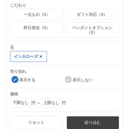
こだわり
一点もの（0）
ギフト対応（0）
即日発送（0）
ペンダントオプション
（0）
石
インカローズ
売り切れ
表示する
表示しない
価格
円 ～
円
リセット
絞り込む