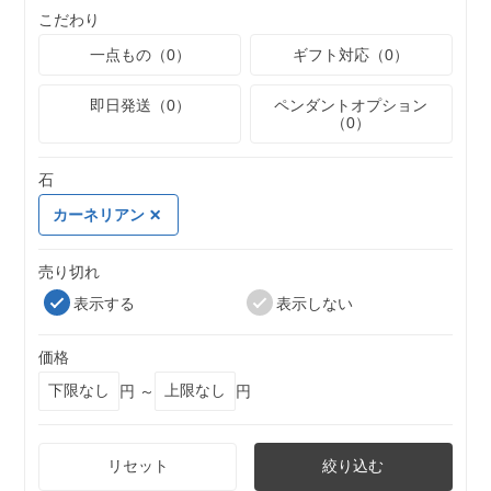
こだわり
一点もの（0）
ギフト対応（0）
即日発送（0）
ペンダントオプション
（0）
石
カーネリアン
売り切れ
表示する
表示しない
価格
円 ～
円
リセット
絞り込む