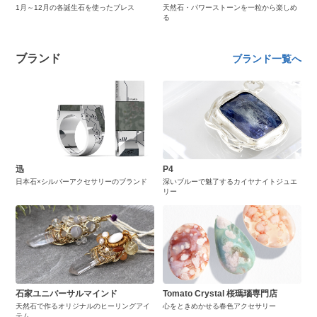
1月～12月の各誕生石を使ったブレス
天然石・パワーストーンを一粒から楽しめ
る
ブランド
ブランド一覧へ
迅
P4
日本石×シルバーアクセサリーのブランド
深いブルーで魅了するカイヤナイトジュエ
リー
石家ユニバーサルマインド
Tomato Crystal 桜瑪瑙専門店
天然石で作るオリジナルのヒーリングアイ
心をときめかせる春色アクセサリー
テム