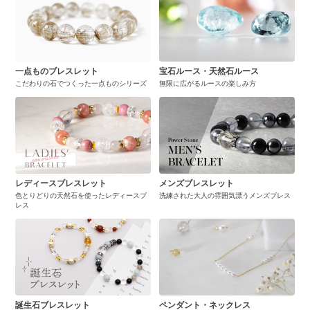
一点ものブレスレット
宝石ルース・天然石ルース
こだわりの石でつくった一点ものシリーズ
無限に広がるルースの楽しみ方
レディースブレスレット
メンズブレスレット
色とりどりの天然石を使ったレディースブ
洗練された大人の雰囲気漂うメンズブレス
レス
誕生石ブレスレット
ペンダント・ネックレス