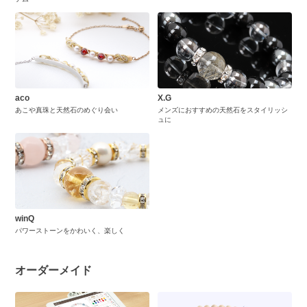
aco
X.G
あこや真珠と天然石のめぐり会い
メンズにおすすめの天然石をスタイリッシ
ュに
winQ
パワーストーンをかわいく、楽しく
オーダーメイド