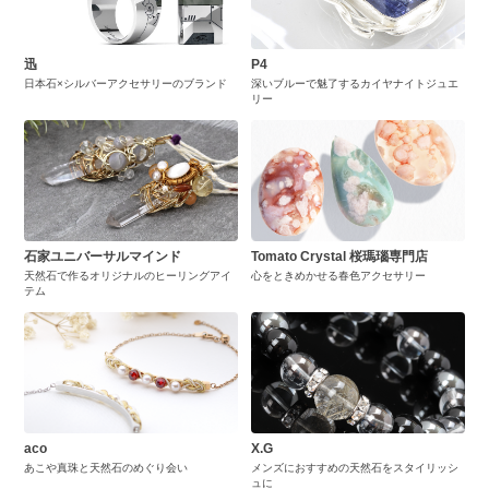
迅
P4
日本石×シルバーアクセサリーのブランド
深いブルーで魅了するカイヤナイトジュエ
リー
石家ユニバーサルマインド
Tomato Crystal 桜瑪瑙専門店
天然石で作るオリジナルのヒーリングアイ
心をときめかせる春色アクセサリー
テム
aco
X.G
あこや真珠と天然石のめぐり会い
メンズにおすすめの天然石をスタイリッシ
ュに