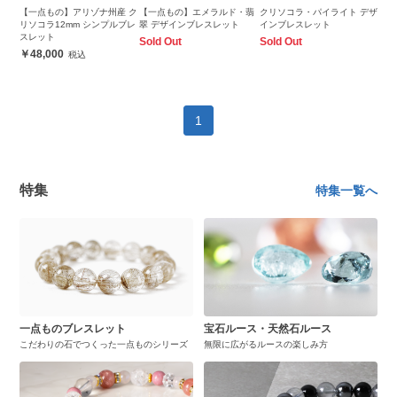
【一点もの】アリゾナ州産 ク
【一点もの】エメラルド・翡
クリソコラ・パイライト デザ
リソコラ12mm シンプルブレ
翠 デザインブレスレット
インブレスレット
スレット
Sold Out
Sold Out
48,000
1
特集
特集一覧へ
一点ものブレスレット
宝石ルース・天然石ルース
こだわりの石でつくった一点ものシリーズ
無限に広がるルースの楽しみ方