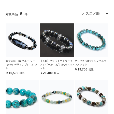
6
観音天珠・K2ブルー ジー
【X.G】ブラックマトリック
クリソコラ8mm シンプルブ
（dZi）デザインブレスレッ
スオパール スピネルブレスレ
レスレット
ト
ット
19,700
16,500
26,400