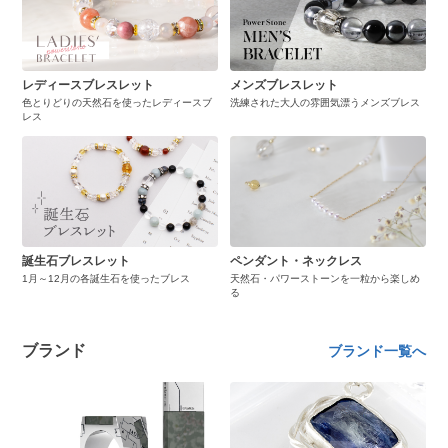
レディースブレスレット
メンズブレスレット
色とりどりの天然石を使ったレディースブ
洗練された大人の雰囲気漂うメンズブレス
レス
誕生石ブレスレット
ペンダント・ネックレス
1月～12月の各誕生石を使ったブレス
天然石・パワーストーンを一粒から楽しめ
る
ブランド
ブランド一覧へ