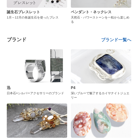
誕生石ブレスレット
ペンダント・ネックレス
1月～12月の各誕生石を使ったブレス
天然石・パワーストーンを一粒から楽しめ
る
ブランド
ブランド一覧へ
迅
P4
日本石×シルバーアクセサリーのブランド
深いブルーで魅了するカイヤナイトジュエ
リー