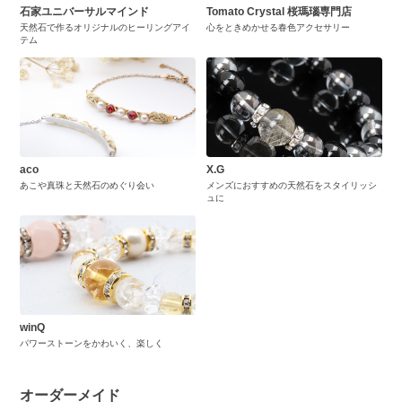
石家ユニバーサルマインド
Tomato Crystal 桜瑪瑙専門店
天然石で作るオリジナルのヒーリングアイ
心をときめかせる春色アクセサリー
テム
aco
X.G
あこや真珠と天然石のめぐり会い
メンズにおすすめの天然石をスタイリッシ
ュに
winQ
パワーストーンをかわいく、楽しく
オーダーメイド