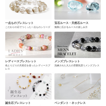
一点ものブレスレット
宝石ルース・天然石ルース
こだわりの石でつくった一点ものシリーズ
無限に広がるルースの楽しみ方
レディースブレスレット
メンズブレスレット
色とりどりの天然石を使ったレディースブ
洗練された大人の雰囲気漂うメンズブレス
レス
誕生石ブレスレット
ペンダント・ネックレス