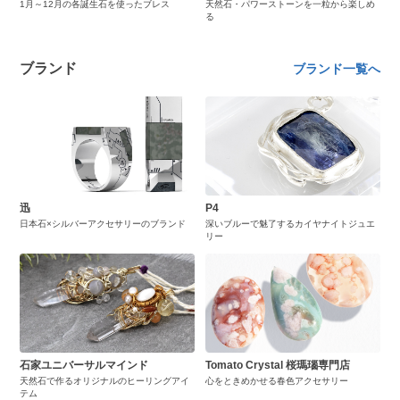
1月～12月の各誕生石を使ったブレス
天然石・パワーストーンを一粒から楽しめ
る
ブランド
ブランド一覧へ
迅
P4
日本石×シルバーアクセサリーのブランド
深いブルーで魅了するカイヤナイトジュエ
リー
石家ユニバーサルマインド
Tomato Crystal 桜瑪瑙専門店
天然石で作るオリジナルのヒーリングアイ
心をときめかせる春色アクセサリー
テム