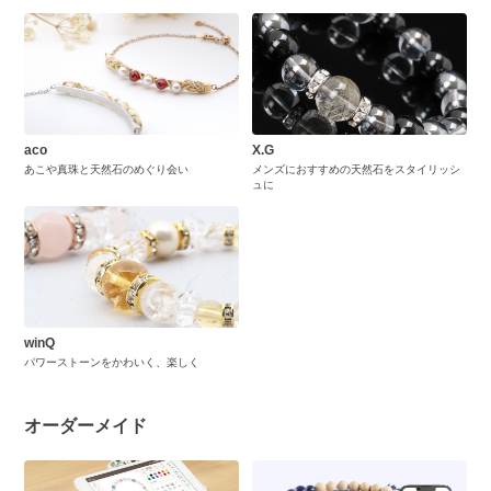
aco
X.G
あこや真珠と天然石のめぐり会い
メンズにおすすめの天然石をスタイリッシ
ュに
winQ
パワーストーンをかわいく、楽しく
オーダーメイド