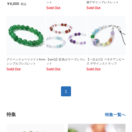
ット
連デザインブレスレット
6,000
Sold Out
Sold Out
グリーンクォーツァイト8mm
【winQ】虹色カラーブレスレ
【一点もの】ベネチアンビー
シンプルブレスレット
ット
ズ デザインストラップ
Sold Out
Sold Out
Sold Out
1
特集
特集一覧へ