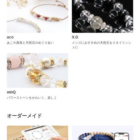
aco
X.G
あこや真珠と天然石のめぐり会い
メンズにおすすめの天然石をスタイリッシ
ュに
winQ
パワーストーンをかわいく、楽しく
オーダーメイド