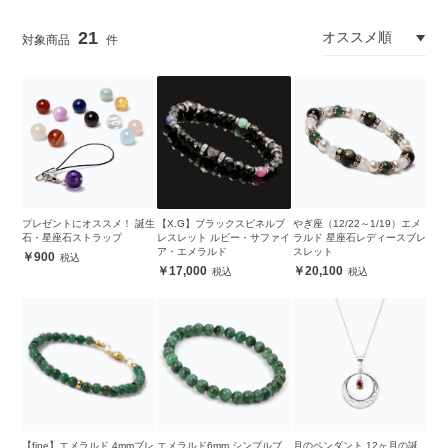
21
プレゼントにオススメ！ 誕生
【X.G】ブラックスピネルブ
やぎ座（12/22～1/19）エメ
石・星座石ストラップ
レスレット ルビー・サファイ
ラルド 星座石レディースブレ
ア・エメラルド
スレット
900
17,000
20,100
【fine】エメラルド 4mmブレ
エメラルド6mm シンプルブ
月のペンダント 12ヶ月の誕