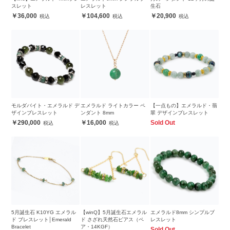
スレット
レスレット
生石
36,000
104,600
20,900
モルダバイト・エメラルド デ
エメラルド ライトカラー ペ
【一点もの】エメラルド・翡
ザインブレスレット
ンダント 8mm
翠 デザインブレスレット
290,000
16,000
Sold Out
5月誕生石 K10YG エメラル
【winQ】5月誕生石エメラル
エメラルド8mm シンプルブ
ド ブレスレット│Emerald
ド さざれ天然石ピアス（ペ
レスレット
Bracelet
ア・14KGF）
Sold Out