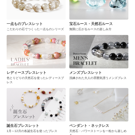
一点ものブレスレット
宝石ルース・天然石ルース
こだわりの石でつくった一点ものシリーズ
無限に広がるルースの楽しみ方
レディースブレスレット
メンズブレスレット
色とりどりの天然石を使ったレディースブ
洗練された大人の雰囲気漂うメンズブレス
レス
誕生石ブレスレット
ペンダント・ネックレス
1月～12月の各誕生石を使ったブレス
天然石・パワーストーンを一粒から楽しめ