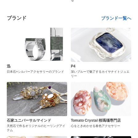
る
ブランド
ブランド一覧へ
迅
P4
日本石×シルバーアクセサリーのブランド
深いブルーで魅了するカイヤナイトジュエ
リー
石家ユニバーサルマインド
Tomato Crystal 桜瑪瑙専門店
天然石で作るオリジナルのヒーリングアイ
心をときめかせる春色アクセサリー
テム