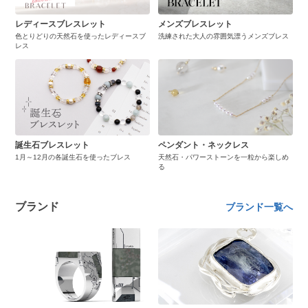
レディースブレスレット
メンズブレスレット
色とりどりの天然石を使ったレディースブ
洗練された大人の雰囲気漂うメンズブレス
レス
誕生石ブレスレット
ペンダント・ネックレス
1月～12月の各誕生石を使ったブレス
天然石・パワーストーンを一粒から楽しめ
る
ブランド
ブランド一覧へ