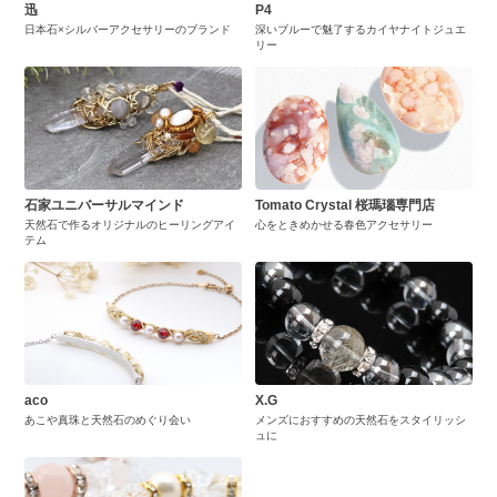
迅
P4
日本石×シルバーアクセサリーのブランド
深いブルーで魅了するカイヤナイトジュエ
リー
石家ユニバーサルマインド
Tomato Crystal 桜瑪瑙専門店
天然石で作るオリジナルのヒーリングアイ
心をときめかせる春色アクセサリー
テム
aco
X.G
あこや真珠と天然石のめぐり会い
メンズにおすすめの天然石をスタイリッシ
ュに