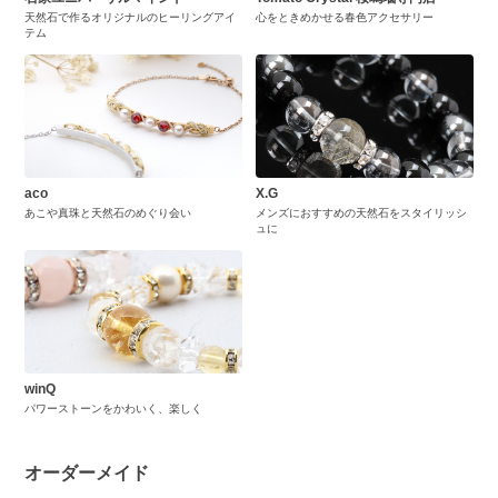
天然石で作るオリジナルのヒーリングアイ
心をときめかせる春色アクセサリー
テム
aco
X.G
あこや真珠と天然石のめぐり会い
メンズにおすすめの天然石をスタイリッシ
ュに
winQ
パワーストーンをかわいく、楽しく
オーダーメイド