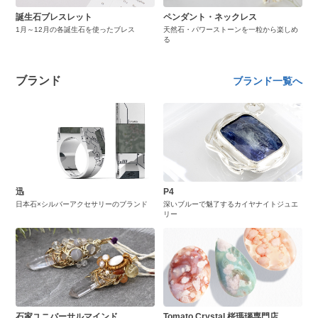
誕生石ブレスレット
ペンダント・ネックレス
1月～12月の各誕生石を使ったブレス
天然石・パワーストーンを一粒から楽しめ
る
ブランド
ブランド一覧へ
迅
P4
日本石×シルバーアクセサリーのブランド
深いブルーで魅了するカイヤナイトジュエ
リー
石家ユニバーサルマインド
Tomato Crystal 桜瑪瑙専門店