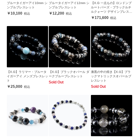
ブルータイガーアイ10mm シ
ブルータイガーアイ12mm シ
【X.G 一点もの】ロンドンブ
ンプルブレスレット
ンプルブレスレット
ルートパーズ・ブラックルチ
ルクォーツ デザインブレスレ
10,100
12,200
ット
171,600
【X.G】ラリマー・ブルータ
【X.G】ブラックオパール ダ
漆黒の中の煌き【X.G】ブラ
イガーアイ メンズブレスレッ
ークブルーブレスレット
ックマトリックスオパールブ
ト
レスレット
Sold Out
25,000
Sold Out