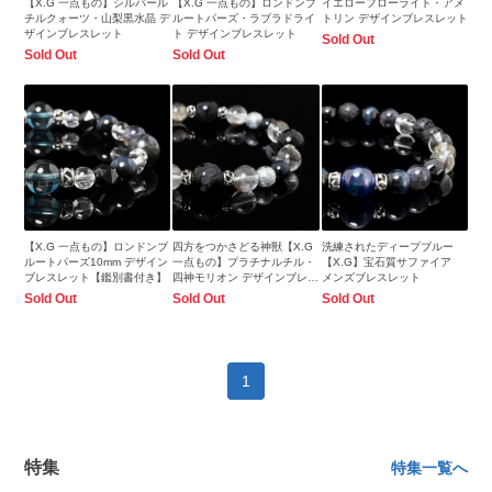
【X.G 一点もの】シルバール
【X.G 一点もの】ロンドンブ
イエローフローライト・アメ
チルクォーツ・山梨黒水晶 デ
ルートパーズ・ラブラドライ
トリン デザインブレスレット
ザインブレスレット
ト デザインブレスレット
Sold Out
Sold Out
Sold Out
【X.G 一点もの】ロンドンブ
四方をつかさどる神獣【X.G
洗練されたディープブルー
ルートパーズ10mm デザイン
一点もの】プラチナルチル・
【X.G】宝石質サファイア
ブレスレット【鑑別書付き】
四神モリオン デザインブレス
メンズブレスレット
レット
Sold Out
Sold Out
Sold Out
1
特集
特集一覧へ