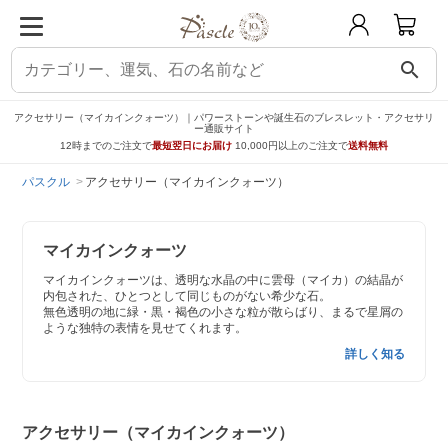
search
アクセサリー（マイカインクォーツ）｜パワーストーンや誕生石のブレスレット・アクセサリ
ー通販サイト
12時までのご注文で
最短翌日にお届け
10,000円以上のご注文で
送料無料
パスクル
アクセサリー（マイカインクォーツ）
マイカインクォーツ
マイカインクォーツは、透明な水晶の中に雲母（マイカ）の結晶が
内包された、ひとつとして同じものがない希少な石。
無色透明の地に緑・黒・褐色の小さな粒が散らばり、まるで星屑の
ような独特の表情を見せてくれます。
詳しく知る
アクセサリー（マイカインクォーツ）