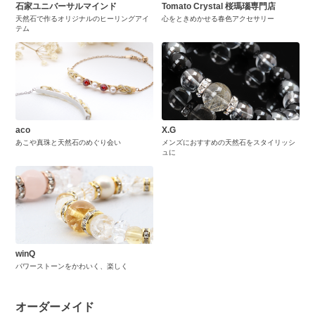
石家ユニバーサルマインド
Tomato Crystal 桜瑪瑙専門店
天然石で作るオリジナルのヒーリングアイ
心をときめかせる春色アクセサリー
テム
aco
X.G
あこや真珠と天然石のめぐり会い
メンズにおすすめの天然石をスタイリッシ
ュに
winQ
パワーストーンをかわいく、楽しく
オーダーメイド