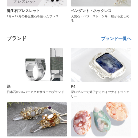
誕生石ブレスレット
ペンダント・ネックレス
1月～12月の各誕生石を使ったブレス
天然石・パワーストーンを一粒から楽しめ
る
ブランド
ブランド一覧へ
迅
P4
日本石×シルバーアクセサリーのブランド
深いブルーで魅了するカイヤナイトジュエ
リー