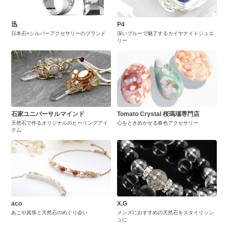
迅
P4
日本石×シルバーアクセサリーのブランド
深いブルーで魅了するカイヤナイトジュエ
リー
石家ユニバーサルマインド
Tomato Crystal 桜瑪瑙専門店
天然石で作るオリジナルのヒーリングアイ
心をときめかせる春色アクセサリー
テム
aco
X.G
あこや真珠と天然石のめぐり会い
メンズにおすすめの天然石をスタイリッシ
ュに