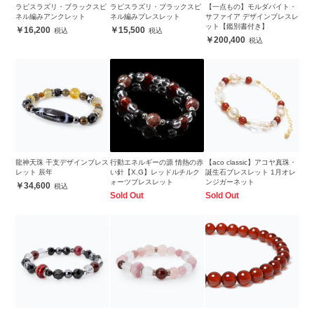
ラピスラズリ・ブラックスピ
ラピスラズリ・ブラックスピ
【一点もの】モルダバイト・
ネル編みアンクレット
ネル編みブレスレット
サファイア デザインブレスレ
ット【鑑別書付き】
16,200
15,500
200,400
龍神天珠 干支デザインブレス
行動エネルギーの源 情熱の赤
【aco classic】アコヤ真珠・
レット 辰年
い針【X.G】レッドルチルク
誕生石ブレスレット 1月オレ
ォーツブレスレット
ンジガーネット
34,600
Sold Out
Sold Out