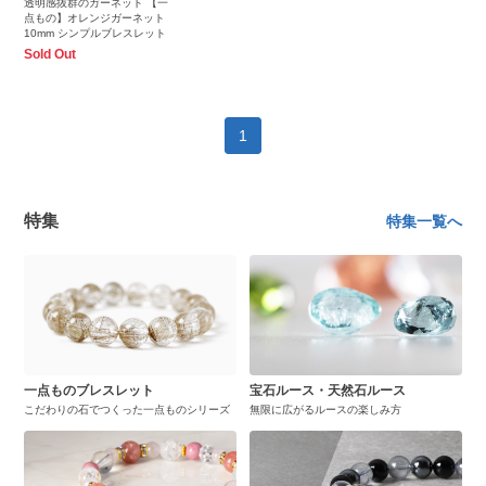
透明感抜群のガーネット 【一
点もの】オレンジガーネット
10mm シンプルブレスレット
Sold Out
1
特集
特集一覧へ
一点ものブレスレット
宝石ルース・天然石ルース
こだわりの石でつくった一点ものシリーズ
無限に広がるルースの楽しみ方