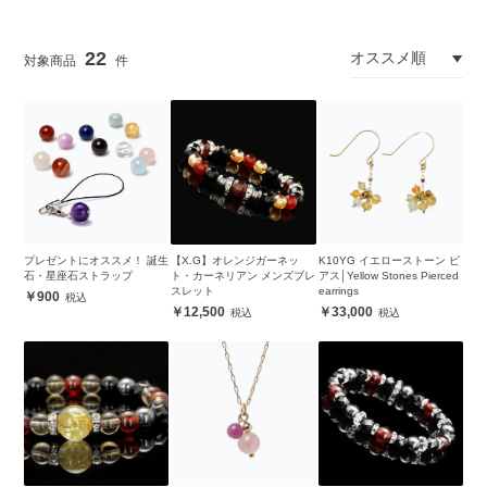
22
プレゼントにオススメ！ 誕生
【X.G】オレンジガーネッ
K10YG イエローストーン ピ
石・星座石ストラップ
ト・カーネリアン メンズブレ
アス│Yellow Stones Pierced
スレット
earrings
900
12,500
33,000