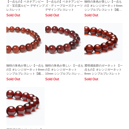
【一点もの】ベネチアンビー
【一点もの】ベネチアンビー
独特の朱色が美しい【一点も
ズ・宝石質ルビー デザインブ
ズ・ディープローズクォーツ
の】オレンジガーネット6mm
レスレット
デザインブレスレット
シンプルブレスレット【鑑別
書付き】
Sold Out
Sold Out
Sold Out
独特の朱色が美しい【一点も
独特の朱色が美しい 【一点も
透明感抜群のガーネット 【一
の】オレンジガーネット8mm
の】オレンジガーネット
点もの】オレンジガーネット
シンプルブレスレット【鑑別
10mm シンプルブレスレット
8mm シンプルブレスレット
書付き】
【鑑別書付き】
Sold Out
Sold Out
Sold Out