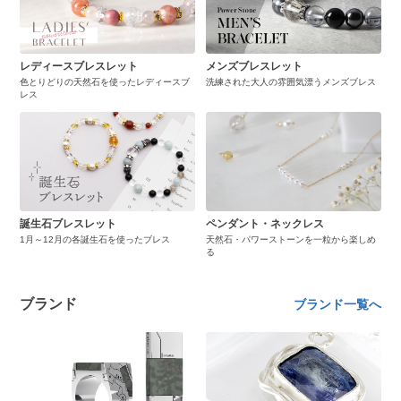
レディースブレスレット
メンズブレスレット
色とりどりの天然石を使ったレディースブ
洗練された大人の雰囲気漂うメンズブレス
レス
誕生石ブレスレット
ペンダント・ネックレス
1月～12月の各誕生石を使ったブレス
天然石・パワーストーンを一粒から楽しめ
る
ブランド
ブランド一覧へ