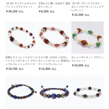
【X.G】タイチンルチルクォ
大切な人に願いを込めて 誕生
【X.G】ブラックスピネル・
ーツ メンズブレスレット
石ペンダント
オレンジガーネット メンズブ
レスレット
36,100
6,300
15,300
高貴なワインレッドカラー ロ
さそり座（10/24～11/22）
オレンジガーネット デザイン
ードライトガーネット デザイ
オレンジガーネット 星座石レ
ブレスレット
ンブレスレット レディース
ディースブレスレット
15,500
18,700
12,400