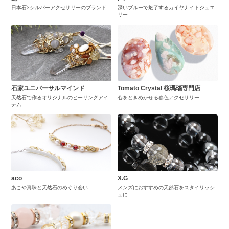
日本石×シルバーアクセサリーのブランド
深いブルーで魅了するカイヤナイトジュエ
リー
石家ユニバーサルマインド
Tomato Crystal 桜瑪瑙専門店
天然石で作るオリジナルのヒーリングアイ
心をときめかせる春色アクセサリー
テム
aco
X.G
あこや真珠と天然石のめぐり会い
メンズにおすすめの天然石をスタイリッシ
ュに