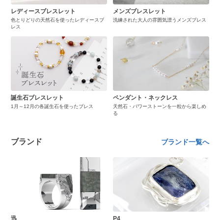
レディースブレスレット
メンズブレスレット
色とりどりの天然石を使ったレディースブ
洗練された大人の雰囲気漂うメンズブレス
レス
誕生石ブレスレット
ペンダント・ネックレス
1月～12月の各誕生石を使ったブレス
天然石・パワーストーンを一粒から楽しめ
る
ブランド
ブランド一覧へ
迅
P4