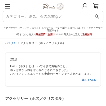
search
アクセサリー（ホヌ／クリスタル）｜パワーストーンや誕生石のブレスレット・アクセサリー
通販サイト
12時までのご注文で
最短翌日にお届け
10,000円以上のご注文で
送料無料
パスクル
アクセサリー（ホヌ／クリスタル）
ホヌ
Honu（ホヌ）とは、ハワイ語で海亀のこと。
ホヌは昔から海を守る存在とされてきました。
ハワイアンジュエリーやお土産のデザインでも人気があります。
詳しく知る
アクセサリー（ホヌ／クリスタル）