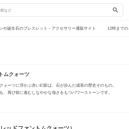
search
ンや誕生石のブレスレット・アクセサリー通販サイト
12時まで
トムクォーツ
クォーツに浮かぶ赤い幻影は、石が歩んだ成長の歴史そのもの。
も、再び前に進むしなやかな強さをもつパワーストーンです。
（レッドファントムクォーツ）