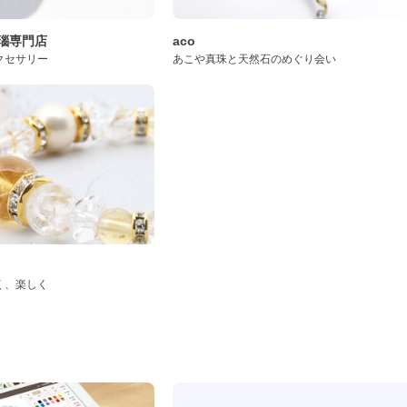
桜瑪瑙専門店
aco
クセサリー
あこや真珠と天然石のめぐり会い
く、楽しく
ド