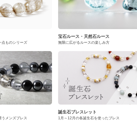
ト
宝石ルース・天然石ルース
一点ものシリーズ
無限に広がるルースの楽しみ方
誕生石ブレスレット
漂うメンズブレス
1月～12月の各誕生石を使ったブレス