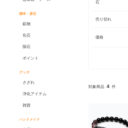
石
標本・原石
売り切れ
鉱物
化石
価格
隕石
ポイント
グッズ
さざれ
4
浄化アイテム
雑貨
ハンドメイド