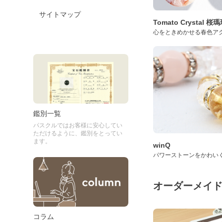
サイトマップ
Tomato Crystal 
心をときめかせる春色ア
鑑別一覧
パスクルではお客様に安心してい
ただけるように、鑑別をとってい
ます。
winQ
パワーストーンをかわい
オーダーメイ
コラム