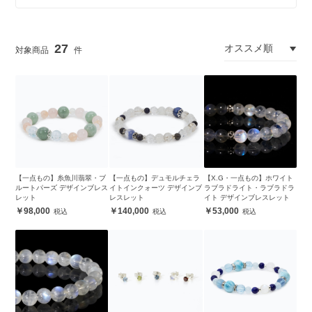
27
【一点もの】糸魚川翡翠・ブ
【一点もの】デュモルチェラ
【X.G・一点もの】ホワイト
ルートパーズ デザインブレス
イトインクォーツ デザインブ
ラブラドライト・ラブラドラ
レット
レスレット
イト デザインブレスレット
98,000
140,000
53,000