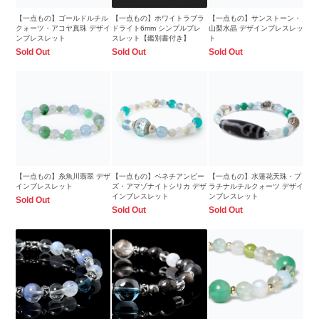
【一点もの】ゴールドルチル
【一点もの】ホワイトラブラ
【一点もの】サンストーン・
クォーツ・アコヤ真珠 デザイ
ドライト6mm シンプルブレ
山梨水晶 デザインブレスレッ
ンブレスレット
スレット【鑑別書付き】
ト
Sold Out
Sold Out
Sold Out
【一点もの】糸魚川翡翠 デザ
【一点もの】ベネチアンビー
【一点もの】水蓮花天珠・プ
インブレスレット
ズ・アマゾナイトシリカ デザ
ラチナルチルクォーツ デザイ
インブレスレット
ンブレスレット
Sold Out
Sold Out
Sold Out