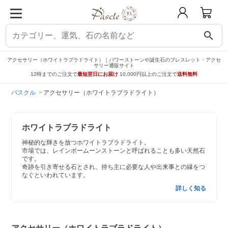
search
アクセサリー（ホワイトラブラドライト）｜パワーストーンや誕生石のブレスレット・アクセ
サリー通販サイト
12時までのご注文で
最短翌日にお届け
10,000円以上のご注文で
送料無料
パスクル
アクセサリー（ホワイトラブラドライト）
ホワイトラブラドライト
神秘的な輝きを放つホワイトラブラドライト。
市場では、レインボームーンストーンと呼ばれることも多い天然石
です。
奇跡を引き寄せる石とされ、持ち主に必要な人や出来事との縁をつ
なぐといわれています。
詳しく知る