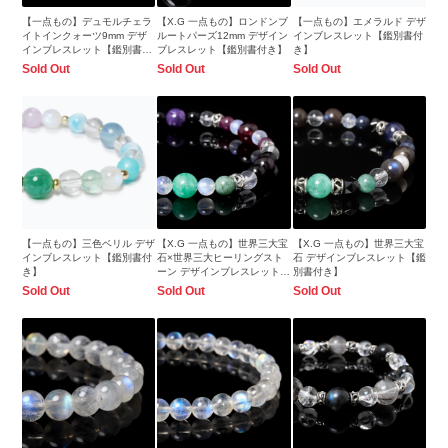
【一点もの】デュモルチェラ
【X.G 一点もの】ロンドンブ
【一点もの】エメラルド デザ
イトインクォーツ9mm デザ
ルートパーズ12mm デザイン
インブレスレット【鑑別書付
インブレスレット【鑑別書付
ブレスレット【鑑別書付き】
き】
き】
Sold Out
Sold Out
Sold Out
【一点もの】三色ベリル デザ
【X.G 一点もの】世界三大宝
【X.G 一点もの】世界三大宝
インブレスレット【鑑別書付
石×世界三大ヒーリングスト
石 デザインブレスレット【鑑
き】
ーン デザインブレスレット
別書付き】
【鑑別書付き】
Sold Out
Sold Out
Sold Out