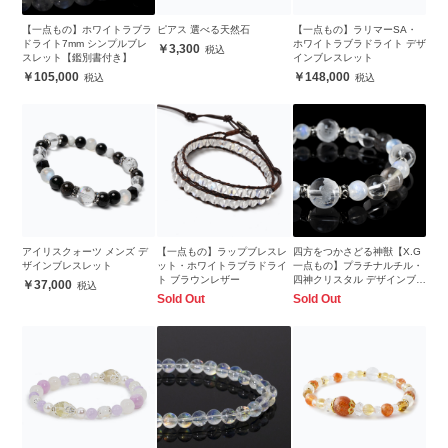
【一点もの】ホワイトラブラ
ピアス 選べる天然石
【一点もの】ラリマーSA・
ドライト7mm シンプルブレ
ホワイトラブラドライト デザ
3,300
スレット【鑑別書付き】
インブレスレット
105,000
148,000
アイリスクォーツ メンズ デ
【一点もの】ラップブレスレ
四方をつかさどる神獣【X.G
ザインブレスレット
ット・ホワイトラブラドライ
一点もの】プラチナルチル・
ト ブラウンレザー
四神クリスタル デザインブレ
37,000
スレット
Sold Out
Sold Out