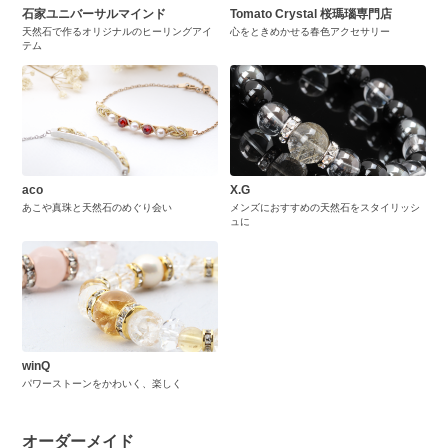
石家ユニバーサルマインド
Tomato Crystal 桜瑪瑙専門店
天然石で作るオリジナルのヒーリングアイ
心をときめかせる春色アクセサリー
テム
aco
X.G
あこや真珠と天然石のめぐり会い
メンズにおすすめの天然石をスタイリッシ
ュに
winQ
パワーストーンをかわいく、楽しく
オーダーメイド