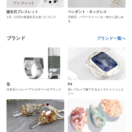
誕生石ブレスレット
ペンダント・ネックレス
1月～12月の各誕生石を使ったブレス
天然石・パワーストーンを一粒から楽しめ
る
ブランド
ブランド一覧へ
迅
P4
日本石×シルバーアクセサリーのブランド
深いブルーで魅了するカイヤナイトジュエ
リー