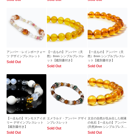
アンバー・レインボークォー
【一点もの】アンバー（天
【一点もの】アンバー（天
ツ デザインブレスレット
然）8mm シンプルブレスレ
然）8mm シンプルブレスレ
ット【鑑別書付き】
ット【鑑別書付き】
Sold Out
Sold Out
Sold Out
【一点もの】マンモスアイボ
エメラルド・アンバー デザイ
太古の自然が生み出した樹液
リー デザインブレスレット
ンブレスレット
の化石【一点もの】アンバー
【鑑別書付き】
(天然)8mm シンプルブレスレ
Sold Out
ット
Sold Out
Sold Out