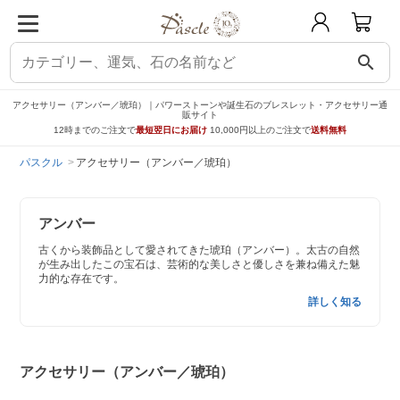
search
アクセサリー（アンバー／琥珀）｜パワーストーンや誕生石のブレスレット・アクセサリー通
販サイト
12時までのご注文で
最短翌日にお届け
10,000円以上のご注文で
送料無料
パスクル
アクセサリー（アンバー／琥珀）
アンバー
古くから装飾品として愛されてきた琥珀（アンバー）。太古の自然
が生み出したこの宝石は、芸術的な美しさと優しさを兼ね備えた魅
力的な存在です。
詳しく知る
アクセサリー（アンバー／琥珀）