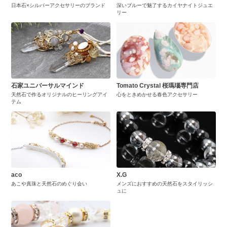
日本石×シルバーアクセサリーのブランド
深いブルーで魅了するカイヤナイトジュエ
リー
石家ユニバーサルマインド
Tomato Crystal 桜瑪瑙専門店
天然石で作るオリジナルのヒーリングアイ
心をときめかせる春色アクセサリー
テム
aco
X.G
あこや真珠と天然石のめぐり会い
メンズにおすすめの天然石をスタイリッシ
ュに