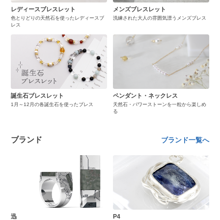
レディースブレスレット
メンズブレスレット
色とりどりの天然石を使ったレディースブ
洗練された大人の雰囲気漂うメンズブレス
レス
誕生石ブレスレット
ペンダント・ネックレス
1月～12月の各誕生石を使ったブレス
天然石・パワーストーンを一粒から楽しめ
る
ブランド
ブランド一覧へ
迅
P4