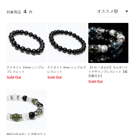
4
テクタイト 10mm シンプル
テクタイト 8mm シンプルブ
【X.G 一点もの】モルダバイ
ブレスレット
レスレット
トデザインブレスレット【鑑
別書付き】
Sold Out
Sold Out
Sold Out
隕石が生み出した天然ガラス