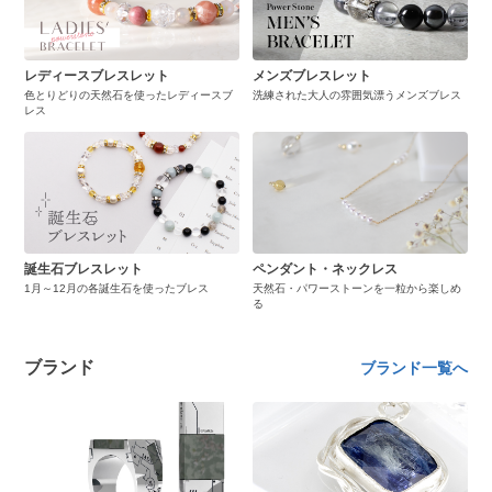
レディースブレスレット
メンズブレスレット
色とりどりの天然石を使ったレディースブ
洗練された大人の雰囲気漂うメンズブレス
レス
誕生石ブレスレット
ペンダント・ネックレス
1月～12月の各誕生石を使ったブレス
天然石・パワーストーンを一粒から楽しめ
る
ブランド
ブランド一覧へ