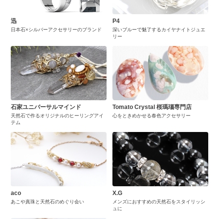
迅
P4
日本石×シルバーアクセサリーのブランド
深いブルーで魅了するカイヤナイトジュエ
リー
石家ユニバーサルマインド
Tomato Crystal 桜瑪瑙専門店
天然石で作るオリジナルのヒーリングアイ
心をときめかせる春色アクセサリー
テム
aco
X.G
あこや真珠と天然石のめぐり会い
メンズにおすすめの天然石をスタイリッシ
ュに