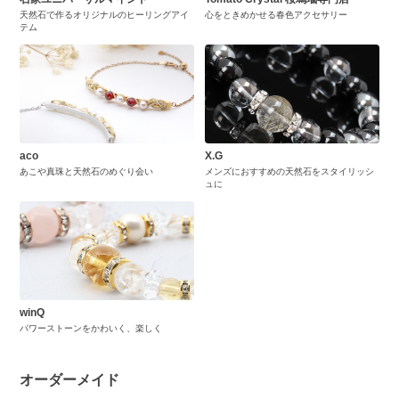
天然石で作るオリジナルのヒーリングアイ
心をときめかせる春色アクセサリー
テム
aco
X.G
あこや真珠と天然石のめぐり会い
メンズにおすすめの天然石をスタイリッシ
ュに
winQ
パワーストーンをかわいく、楽しく
オーダーメイド