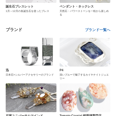
誕生石ブレスレット
ペンダント・ネックレス
1月～12月の各誕生石を使ったブレス
天然石・パワーストーンを一粒から楽しめ
る
ブランド
ブランド一覧へ
迅
P4
日本石×シルバーアクセサリーのブランド
深いブルーで魅了するカイヤナイトジュエ
リー
石家ユニバーサルマインド
Tomato Crystal 桜瑪瑙専門店