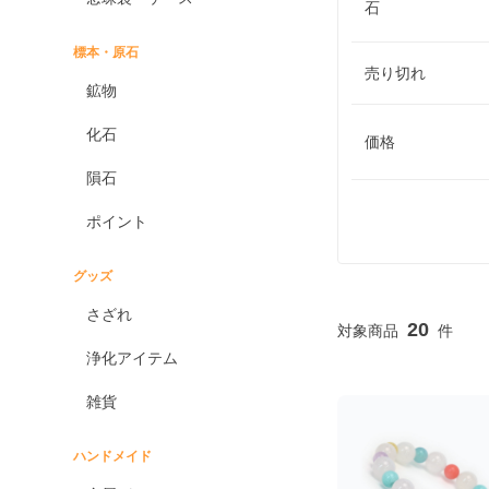
石
標本・原石
売り切れ
鉱物
化石
価格
隕石
ポイント
グッズ
さざれ
20
浄化アイテム
雑貨
ハンドメイド