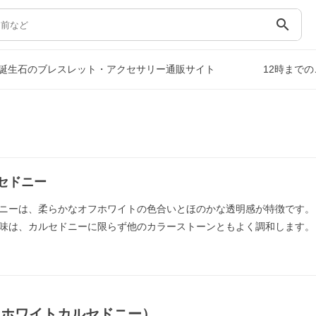
search
誕生石のブレスレット・アクセサリー通販サイト
12時まで
セドニー
ニーは、柔らかなオフホワイトの色合いとほのかな透明感が特徴です。
味は、カルセドニーに限らず他のカラーストーンともよく調和します。
（ホワイトカルセドニー）