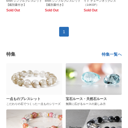
6mm シンプルブレスレット
8mm シンプルブレスレット
イト チェーンネックレス
【鑑別書付き】
【鑑別書付き】
（14KGF）
Sold Out
Sold Out
Sold Out
1
特集
特集一覧へ
一点ものブレスレット
宝石ルース・天然石ルース
こだわりの石でつくった一点ものシリーズ
無限に広がるルースの楽しみ方