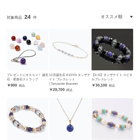
24
プレゼントにオススメ！ 誕生
12月誕生石 K10YG タンザナ
【X.G】タンザナイト スピネ
石・星座石ストラップ
イト ブレスレット
ルブレスレット
│Tanzanite Bracelet
900
30,100
29,700