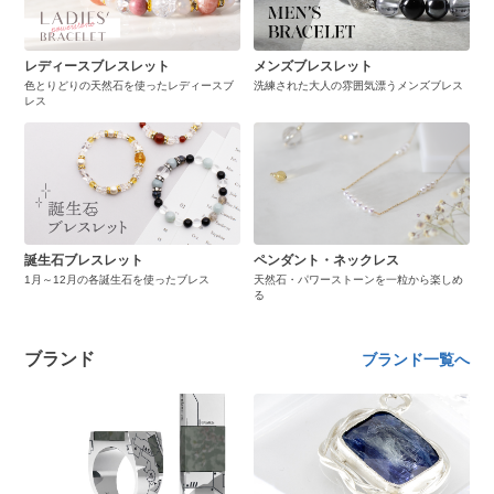
レディースブレスレット
メンズブレスレット
色とりどりの天然石を使ったレディースブ
洗練された大人の雰囲気漂うメンズブレス
レス
誕生石ブレスレット
ペンダント・ネックレス
1月～12月の各誕生石を使ったブレス
天然石・パワーストーンを一粒から楽しめ
る
ブランド
ブランド一覧へ