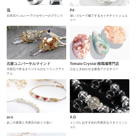
迅
P4
日本石×シルバーアクセサリーのブランド
深いブルーで魅了するカイヤナイトジュエ
リー
石家ユニバーサルマインド
Tomato Crystal 桜瑪瑙専門店
天然石で作るオリジナルのヒーリングアイ
心をときめかせる春色アクセサリー
テム
aco
X.G
あこや真珠と天然石のめぐり会い
メンズにおすすめの天然石をスタイリッシ
ュに