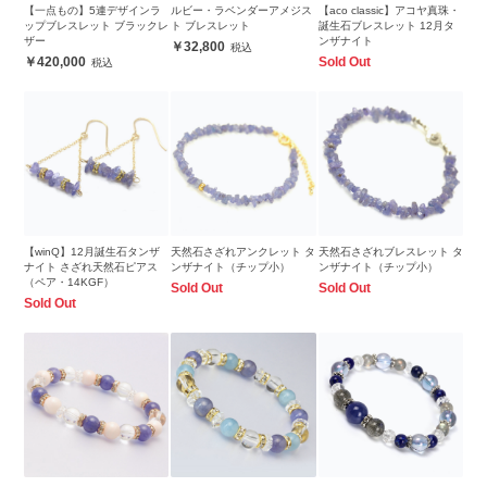
【一点もの】5連デザインラ
ルビー・ラベンダーアメジス
【aco classic】アコヤ真珠・
ップブレスレット ブラックレ
ト ブレスレット
誕生石ブレスレット 12月タ
ザー
ンザナイト
32,800
420,000
Sold Out
【winQ】12月誕生石タンザ
天然石さざれアンクレット タ
天然石さざれブレスレット タ
ナイト さざれ天然石ピアス
ンザナイト（チップ小）
ンザナイト（チップ小）
（ペア・14KGF）
Sold Out
Sold Out
Sold Out