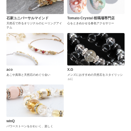
石家ユニバーサルマインド
Tomato Crystal 桜瑪瑙専門店
天然石で作るオリジナルのヒーリングアイ
心をときめかせる春色アクセサリー
テム
aco
X.G
あこや真珠と天然石のめぐり会い
メンズにおすすめの天然石をスタイリッシ
ュに
winQ
パワーストーンをかわいく、楽しく