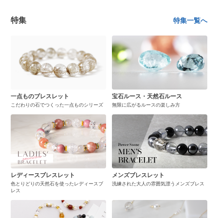
特集
特集一覧へ
一点ものブレスレット
宝石ルース・天然石ルース
こだわりの石でつくった一点ものシリーズ
無限に広がるルースの楽しみ方
レディースブレスレット
メンズブレスレット
色とりどりの天然石を使ったレディースブ
洗練された大人の雰囲気漂うメンズブレス
レス