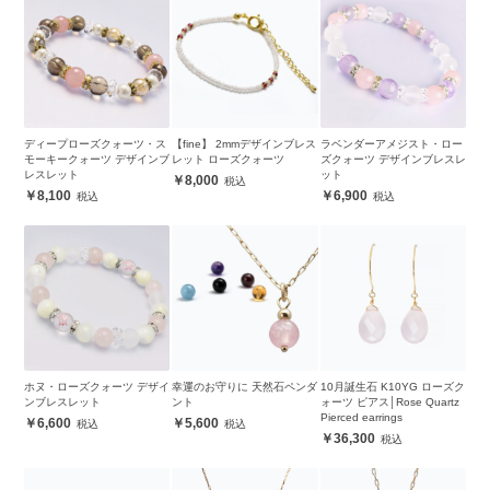
ディープローズクォーツ・ス
【fine】 2mmデザインブレス
ラベンダーアメジスト・ロー
モーキークォーツ デザインブ
レット ローズクォーツ
ズクォーツ デザインブレスレ
レスレット
ット
8,000
8,100
6,900
ホヌ・ローズクォーツ デザイ
幸運のお守りに 天然石ペンダ
10月誕生石 K10YG ローズク
ンブレスレット
ント
ォーツ ピアス│Rose Quartz
Pierced earrings
6,600
5,600
36,300