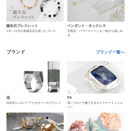
誕生石ブレスレット
ペンダント・ネックレス
1月～12月の各誕生石を使ったブレス
天然石・パワーストーンを一粒から楽しめ
る
ブランド
ブランド一覧へ
迅
P4
日本石×シルバーアクセサリーのブランド
深いブルーで魅了するカイヤナイトジュエ
リー