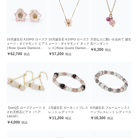
10月誕生石 K10PG ローズク
10月誕生石 K10PG ローズク
大切な人に願いを込めて 誕生
ォーツ・ダイヤモンド ピアス
ォーツ・ダイヤモンド ネック
石ペンダント
│Rose Quartz Diamond
レス│Rose Quartz Diamond
6,300
Pierced earrings
Necklace
62,700
57,200
【winQ】ローズクォーツ さ
1月誕生石 ガーネットブレス
6月誕生石 ブルームーンスト
ざれ天然石ピアス（ペア・
レット レディース
ーンブレスレット レディース
14KGF）
11,200
16,300
4,000