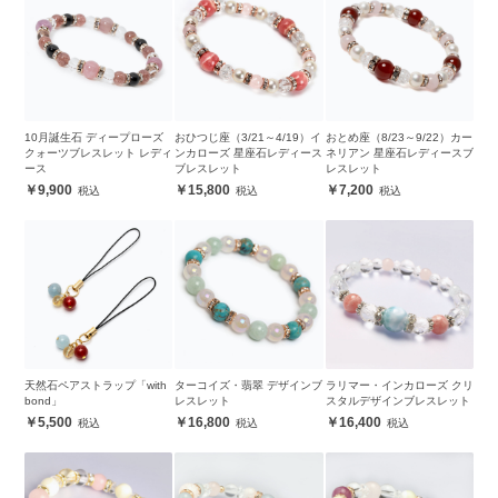
10月誕生石 ディープローズ
おひつじ座（3/21～4/19）イ
おとめ座（8/23～9/22）カー
クォーツブレスレット レディ
ンカローズ 星座石レディース
ネリアン 星座石レディースブ
ース
ブレスレット
レスレット
9,900
15,800
7,200
天然石ペアストラップ「with
ターコイズ・翡翠 デザインブ
ラリマー・インカローズ クリ
bond」
レスレット
スタルデザインブレスレット
5,500
16,800
16,400