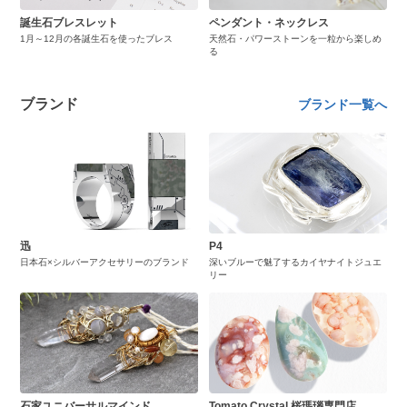
誕生石ブレスレット
ペンダント・ネックレス
1月～12月の各誕生石を使ったブレス
天然石・パワーストーンを一粒から楽しめ
る
ブランド
ブランド一覧へ
迅
P4
日本石×シルバーアクセサリーのブランド
深いブルーで魅了するカイヤナイトジュエ
リー
石家ユニバーサルマインド
Tomato Crystal 桜瑪瑙専門店