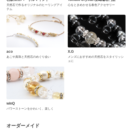
天然石で作るオリジナルのヒーリングアイ
心をときめかせる春色アクセサリー
テム
aco
X.G
あこや真珠と天然石のめぐり会い
メンズにおすすめの天然石をスタイリッシ
ュに
winQ
パワーストーンをかわいく、楽しく
オーダーメイド