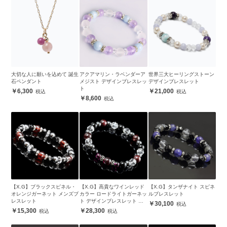
大切な人に願いを込めて 誕生
アクアマリン・ラベンダーア
世界三大ヒーリングストーン
石ペンダント
メジスト デザインブレスレッ
デザインブレスレット
ト
6,300
21,000
8,600
【X.G】ブラックスピネル・
【X.G】高貴なワインレッド
【X.G】タンザナイト スピネ
オレンジガーネット メンズブ
カラー ロードライトガーネッ
ルブレスレット
レスレット
ト デザインブレスレット メ
30,100
ンズ
15,300
28,300