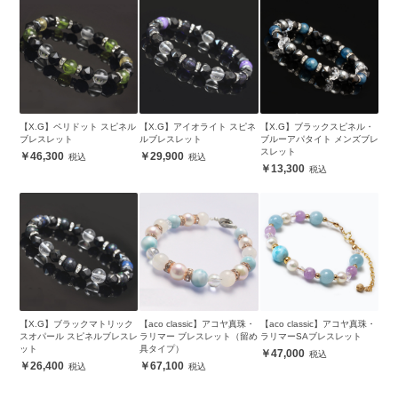
【X.G】ペリドット スピネル
【X.G】アイオライト スピネ
【X.G】ブラックスピネル・
ブレスレット
ルブレスレット
ブルーアパタイト メンズブレ
スレット
46,300
29,900
13,300
【X.G】ブラックマトリック
【aco classic】アコヤ真珠・
【aco classic】アコヤ真珠・
スオパール スピネルブレスレ
ラリマー ブレスレット（留め
ラリマーSAブレスレット
ット
具タイプ）
47,000
26,400
67,100