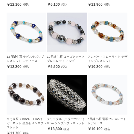
12,100
6,100
11,900
12月誕生石 ラピスラズリブ
10月誕生石 ローズクォーツ
アンバー・フローライト デザ
レスレット レディース
ブレスレット メンズ
インブレスレット
12,200
5,500
10,200
さそり座（10/24～11/22）
クリスタル（スターカット）
5月誕生石 翡翠ブレスレット
ガーネット 星座石メンズブレ
8mm シンプルブレスレット
レディース
スレット
13,800
10,100
11,300