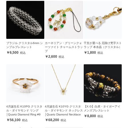
ブラジル クリスタル6mm シ
カーネリアン・グリーンクォ
干支が選べる 厄除け梵字スト
ンプルブレスレット
ーツァイト チャームストラッ
ラップ 本水晶（クリスタル）
プ
6,500
1,800
2,600
4月誕生石 K10PG クリスタ
4月誕生石 K10YG クリスタ
【X.G】白虎・タイガーアイ
ル・ダイヤモンド リング
ル・ダイヤモンド ネックレス
メンズブレスレット
│Quartz Diamond Ring #9
│Quartz Diamond Necklace
8,800
56,100
68,200