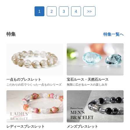
1
2
3
4
>>
特集
特集一覧へ
一点ものブレスレット
宝石ルース・天然石ルース
こだわりの石でつくった一点ものシリーズ
無限に広がるルースの楽しみ方
レディースブレスレット
メンズブレスレット