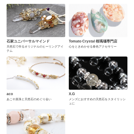
石家ユニバーサルマインド
Tomato Crystal 桜瑪瑙専門店
天然石で作るオリジナルのヒーリングアイ
心をときめかせる春色アクセサリー
テム
aco
X.G
あこや真珠と天然石のめぐり会い
メンズにおすすめの天然石をスタイリッシ
ュに