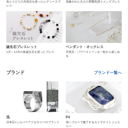
色とりどりの天然石を使ったレディースブ
洗練された大人の雰囲気漂うメンズブレス
レス
誕生石ブレスレット
ペンダント・ネックレス
1月～12月の各誕生石を使ったブレス
天然石・パワーストーンを一粒から楽しめ
る
ブランド
ブランド一覧へ
迅
P4
日本石×シルバーアクセサリーのブランド
深いブルーで魅了するカイヤナイトジュエ
リー