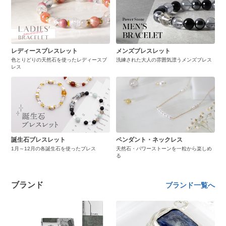
レディースブレスレット
メンズブレスレット
色とりどりの天然石を使ったレディースブ
洗練された大人の雰囲気漂うメンズブレス
レス
誕生石ブレスレット
ペンダント・ネックレス
1月～12月の各誕生石を使ったブレス
天然石・パワーストーンを一粒から楽しめ
る
ブランド
ブランド一覧へ