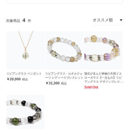
4
リビアングラス ペンダント
リビアングラス・ルチルクォ
隕石が生んだ神秘の天然イエ
ーツ レディースブレスレット
ローガラス【一点もの】リビ
20,000
アングラス デザインブレスレ
31,300
ット
Sold Out