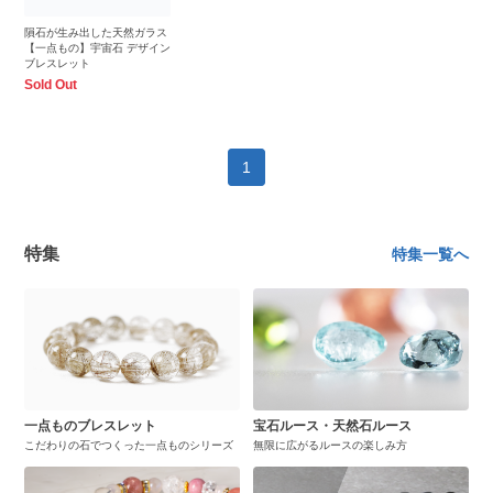
隕石が生み出した天然ガラス
【一点もの】宇宙石 デザイン
ブレスレット
Sold Out
1
特集
特集一覧へ
一点ものブレスレット
宝石ルース・天然石ルース
こだわりの石でつくった一点ものシリーズ
無限に広がるルースの楽しみ方