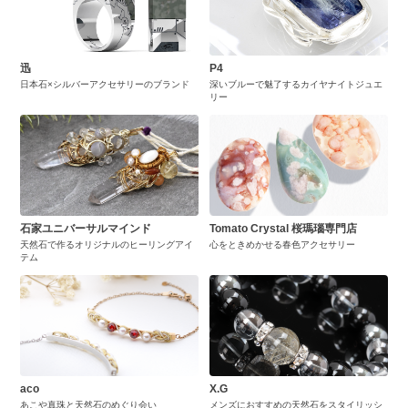
迅
P4
日本石×シルバーアクセサリーのブランド
深いブルーで魅了するカイヤナイトジュエ
リー
石家ユニバーサルマインド
Tomato Crystal 桜瑪瑙専門店
天然石で作るオリジナルのヒーリングアイ
心をときめかせる春色アクセサリー
テム
aco
X.G
あこや真珠と天然石のめぐり会い
メンズにおすすめの天然石をスタイリッシ