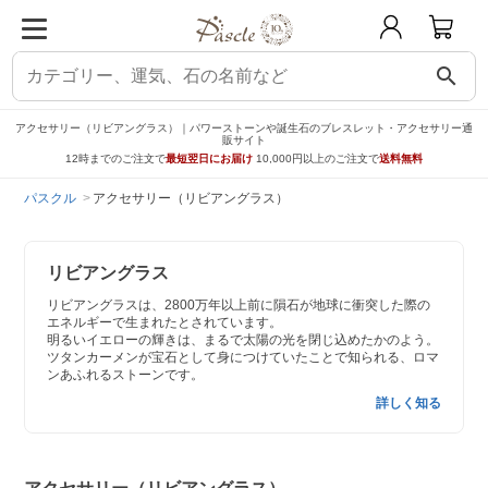
search
アクセサリー（リビアングラス）｜パワーストーンや誕生石のブレスレット・アクセサリー通
販サイト
12時までのご注文で
最短翌日にお届け
10,000円以上のご注文で
送料無料
パスクル
アクセサリー（リビアングラス）
リビアングラス
リビアングラスは、2800万年以上前に隕石が地球に衝突した際の
エネルギーで生まれたとされています。
明るいイエローの輝きは、まるで太陽の光を閉じ込めたかのよう。
ツタンカーメンが宝石として身につけていたことで知られる、ロマ
ンあふれるストーンです。
詳しく知る