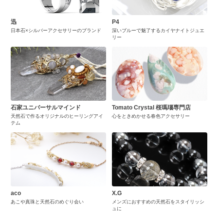
迅
P4
日本石×シルバーアクセサリーのブランド
深いブルーで魅了するカイヤナイトジュエ
リー
石家ユニバーサルマインド
Tomato Crystal 桜瑪瑙専門店
天然石で作るオリジナルのヒーリングアイ
心をときめかせる春色アクセサリー
テム
aco
X.G
あこや真珠と天然石のめぐり会い
メンズにおすすめの天然石をスタイリッシ
ュに