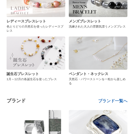
レディースブレスレット
メンズブレスレット
色とりどりの天然石を使ったレディースブ
洗練された大人の雰囲気漂うメンズブレス
レス
誕生石ブレスレット
ペンダント・ネックレス
1月～12月の各誕生石を使ったブレス
天然石・パワーストーンを一粒から楽しめ
る
ブランド
ブランド一覧へ