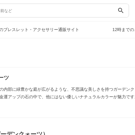
search
のブレスレット・アクセサリー通販サイト
12時まで
）
ーツ
の内部に緑豊かな庭が広がるような、不思議な美しさを持つガーデンク
金運アップの石の中で、他にはない優しいナチュラルカラーが魅力です
ガーデンクォーツ）