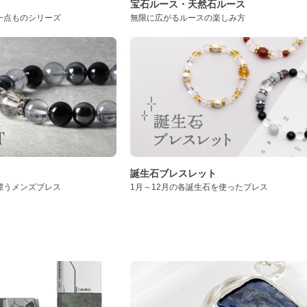
ト
宝石ルース・天然石ルース
一点ものシリーズ
無限に広がるルースの楽しみ方
誕生石ブレスレット
漂うメンズブレス
1月～12月の各誕生石を使ったブレス