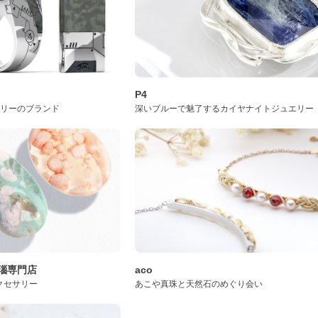
P4
サリーのブランド
深いブルーで魅了するカイヤナイトジュエリー
桜瑪瑙専門店
aco
クセサリー
あこや真珠と天然石のめぐり会い