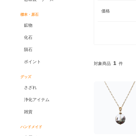
価格
標本・原石
鉱物
化石
隕石
ポイント
1
グッズ
さざれ
浄化アイテム
雑貨
ハンドメイド