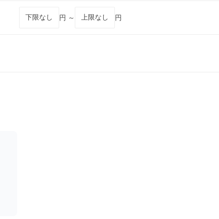
円 ～
円