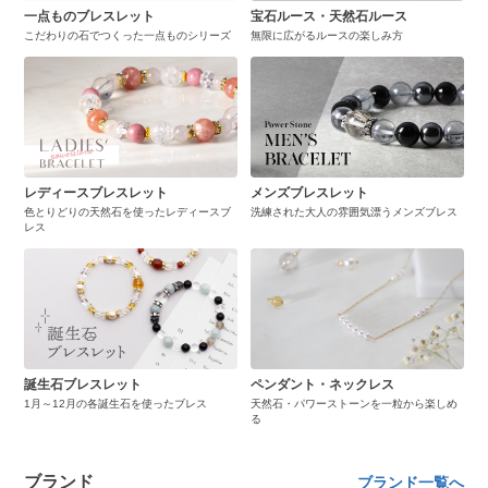
一点ものブレスレット
宝石ルース・天然石ルース
こだわりの石でつくった一点ものシリーズ
無限に広がるルースの楽しみ方
レディースブレスレット
メンズブレスレット
色とりどりの天然石を使ったレディースブ
洗練された大人の雰囲気漂うメンズブレス
レス
誕生石ブレスレット
ペンダント・ネックレス
1月～12月の各誕生石を使ったブレス
天然石・パワーストーンを一粒から楽しめ
る
ブランド
ブランド一覧へ