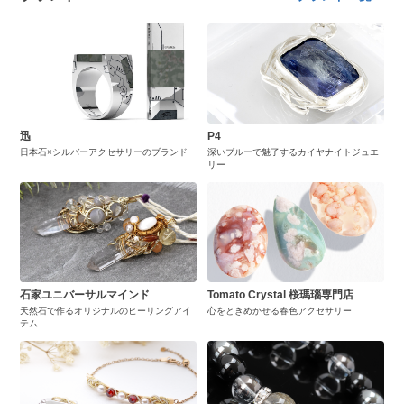
迅
P4
日本石×シルバーアクセサリーのブランド
深いブルーで魅了するカイヤナイトジュエ
リー
石家ユニバーサルマインド
Tomato Crystal 桜瑪瑙専門店
天然石で作るオリジナルのヒーリングアイ
心をときめかせる春色アクセサリー
テム