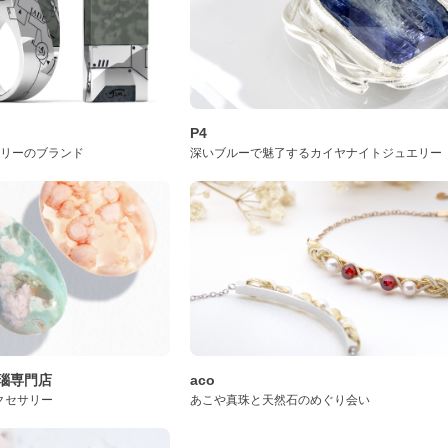
P4
サリーのブランド
深いブルーで魅了するカイヤナイトジュエリー
桜瑪瑙専門店
aco
クセサリー
あこや真珠と天然石のめぐり会い