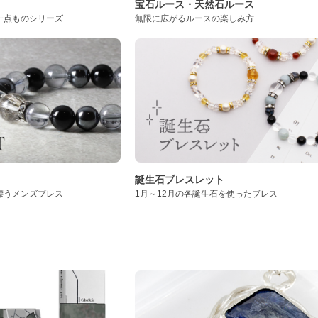
ト
宝石ルース・天然石ルース
一点ものシリーズ
無限に広がるルースの楽しみ方
誕生石ブレスレット
漂うメンズブレス
1月～12月の各誕生石を使ったブレス