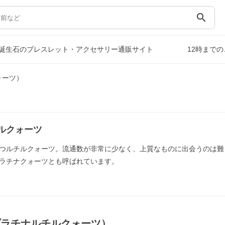
search
誕生石のブレスレット・アクセサリー通販サイト
12時まで
ォーツ）
ルクォーツ
つルチルクォーツ。流通数が非常に少なく、上質なものに出会うのは難
ラチナクォーツとも呼ばれています。
プラチナルチルクォーツ）