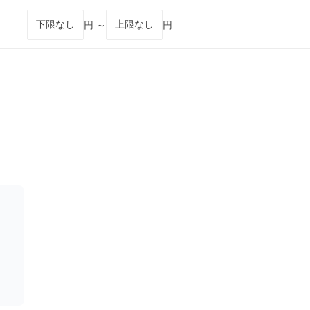
円 ～
円