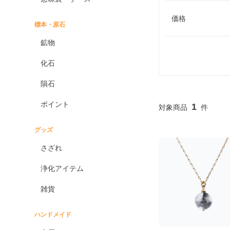
価格
標本・原石
鉱物
化石
隕石
ポイント
1
グッズ
さざれ
浄化アイテム
雑貨
ハンドメイド