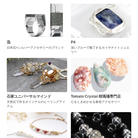
迅
P4
日本石×シルバーアクセサリーのブランド
深いブルーで魅了するカイヤナイトジュエ
リー
石家ユニバーサルマインド
Tomato Crystal 桜瑪瑙専門店
天然石で作るオリジナルのヒーリングアイ
心をときめかせる春色アクセサリー
テム