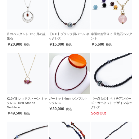
月のペンダント 12ヶ月の誕
【X.G】ブラック貝パール ネ
幸運のお守りに 天然石ペンダ
生石
ックレス
ント
20,900
15,000
5,600
K10YG レッドストーン ネッ
ガーネット4mm シンプルネ
【一点もの】ベネチアンビー
クレス│Red Stones
ックレス
ズ・ガーネット デザインネッ
Necklace
クレス
30,000
49,500
Sold Out