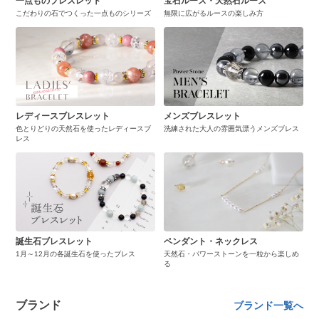
一点ものブレスレット
宝石ルース・天然石ルース
こだわりの石でつくった一点ものシリーズ
無限に広がるルースの楽しみ方
レディースブレスレット
メンズブレスレット
色とりどりの天然石を使ったレディースブ
洗練された大人の雰囲気漂うメンズブレス
レス
誕生石ブレスレット
ペンダント・ネックレス
1月～12月の各誕生石を使ったブレス
天然石・パワーストーンを一粒から楽しめ
る
ブランド
ブランド一覧へ