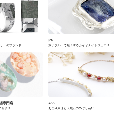
P4
サリーのブランド
深いブルーで魅了するカイヤナイトジュエリー
桜瑪瑙専門店
aco
クセサリー
あこや真珠と天然石のめぐり会い