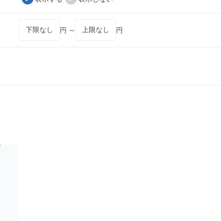
円 ～
円