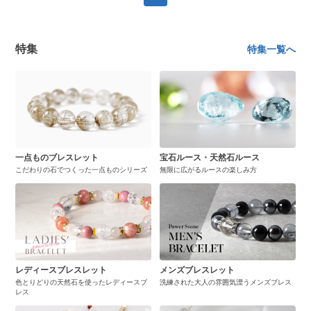
特集
特集一覧へ
一点ものブレスレット
宝石ルース・天然石ルース
こだわりの石でつくった一点ものシリーズ
無限に広がるルースの楽しみ方
レディースブレスレット
メンズブレスレット
色とりどりの天然石を使ったレディースブ
洗練された大人の雰囲気漂うメンズブレス
レス