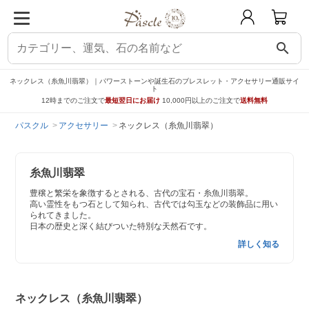
search
ネックレス（糸魚川翡翠）｜パワーストーンや誕生石のブレスレット・アクセサリー通販サイ
ト
12時までのご注文で
最短翌日にお届け
10,000円以上のご注文で
送料無料
パスクル
アクセサリー
ネックレス（糸魚川翡翠）
糸魚川翡翠
豊穣と繁栄を象徴するとされる、古代の宝石・糸魚川翡翠。
高い霊性をもつ石として知られ、古代では勾玉などの装飾品に用い
られてきました。
日本の歴史と深く結びついた特別な天然石です。
詳しく知る
ネックレス（糸魚川翡翠）