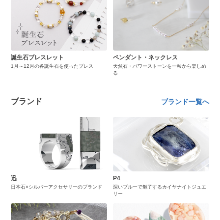
誕生石ブレスレット
ペンダント・ネックレス
1月～12月の各誕生石を使ったブレス
天然石・パワーストーンを一粒から楽しめ
る
ブランド
ブランド一覧へ
迅
P4
日本石×シルバーアクセサリーのブランド
深いブルーで魅了するカイヤナイトジュエ
リー