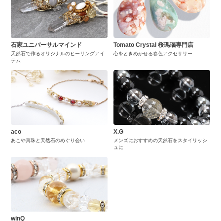
石家ユニバーサルマインド
Tomato Crystal 桜瑪瑙専門店
天然石で作るオリジナルのヒーリングアイ
心をときめかせる春色アクセサリー
テム
aco
X.G
あこや真珠と天然石のめぐり会い
メンズにおすすめの天然石をスタイリッシ
ュに
winQ