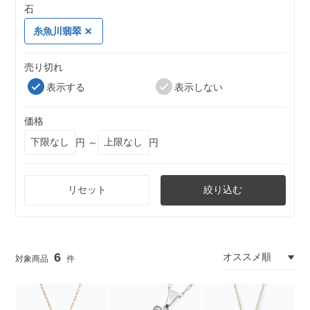
石
糸魚川翡翠
売り切れ
表示する
表示しない
価格
円 ～
円
リセット
絞り込む
6