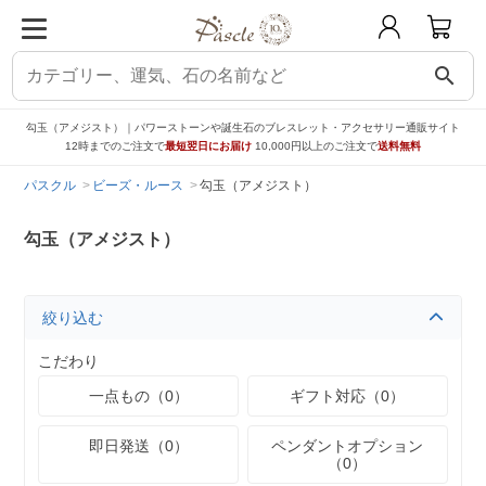
search
勾玉（アメジスト）｜パワーストーンや誕生石のブレスレット・アクセサリー通販サイト
12時までのご注文で
最短翌日にお届け
10,000円以上のご注文で
送料無料
パスクル
ビーズ・ルース
勾玉（アメジスト）
勾玉（アメジスト）
絞り込む
こだわり
一点もの（0）
ギフト対応（0）
即日発送（0）
ペンダントオプション
（0）