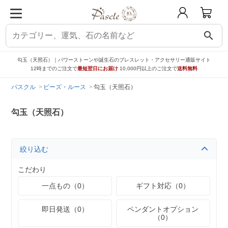
search
勾玉（天照石）｜パワーストーンや誕生石のブレスレット・アクセサリー通販サイト
12時までのご注文で
最短翌日にお届け
10,000円以上のご注文で
送料無料
パスクル
ビーズ・ルース
勾玉（天照石）
勾玉（天照石）
絞り込む
こだわり
一点もの（0）
ギフト対応（0）
即日発送（0）
ペンダントオプション
（0）