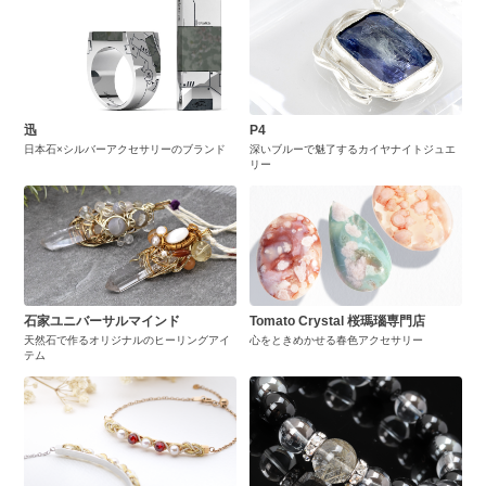
迅
P4
日本石×シルバーアクセサリーのブランド
深いブルーで魅了するカイヤナイトジュエ
リー
石家ユニバーサルマインド
Tomato Crystal 桜瑪瑙専門店
天然石で作るオリジナルのヒーリングアイ
心をときめかせる春色アクセサリー
テム