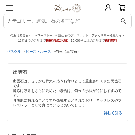
search
勾玉（出雲石）｜パワーストーンや誕生石のブレスレット・アクセサリー通販サイト
12時までのご注文で
最短翌日にお届け
10,000円以上のご注文で
送料無料
パスクル
ビーズ・ルース
勾玉（出雲石）
出雲石
出雲石は、古くから邪気を払うお守りとして重宝されてきた天然石
です。
魔除け効果をさらに高めたい場合は、勾玉の形状が特におすすめで
す。
直接肌に触れることで力を発揮するとされており、ネックレスやブ
レスレットとして身につけると良いでしょう。
詳しく知る