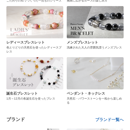
こだわりの石でつくった一点ものシリーズ
無限に広がるルースの楽しみ方
レディースブレスレット
メンズブレスレット
色とりどりの天然石を使ったレディースブ
洗練された大人の雰囲気漂うメンズブレス
レス
誕生石ブレスレット
ペンダント・ネックレス
1月～12月の各誕生石を使ったブレス
天然石・パワーストーンを一粒から楽しめ
る
ブランド
ブランド一覧へ