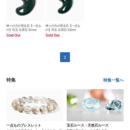
神々の力が宿る石【一点も
神々の力が宿る石【一点も
の】勾玉 出雲石 31mm
の】勾玉 出雲石 23mm
Sold Out
Sold Out
1
特集
特集一覧へ
一点ものブレスレット
宝石ルース・天然石ルース