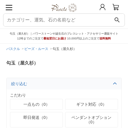
search
勾玉（屋久杉）｜パワーストーンや誕生石のブレスレット・アクセサリー通販サイト
12時までのご注文で
最短翌日にお届け
10,000円以上のご注文で
送料無料
パスクル
ビーズ・ルース
勾玉（屋久杉）
勾玉（屋久杉）
絞り込む
こだわり
一点もの（0）
ギフト対応（0）
即日発送（0）
ペンダントオプション
（0）