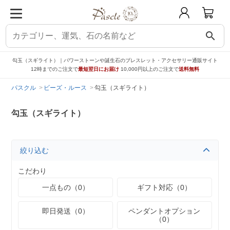
search
勾玉（スギライト）｜パワーストーンや誕生石のブレスレット・アクセサリー通販サイト
12時までのご注文で
最短翌日にお届け
10,000円以上のご注文で
送料無料
パスクル
ビーズ・ルース
勾玉（スギライト）
勾玉（スギライト）
絞り込む
こだわり
一点もの（0）
ギフト対応（0）
即日発送（0）
ペンダントオプション
（0）